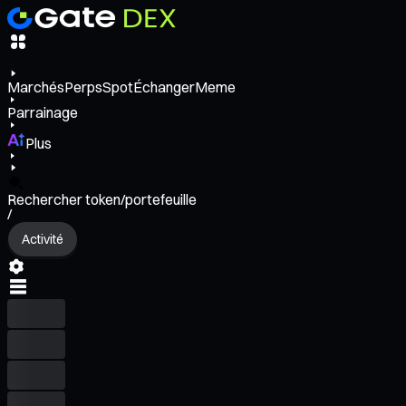
Marchés
Perps
Spot
Échanger
Meme
Parrainage
Plus
Rechercher token/portefeuille
/
Activité