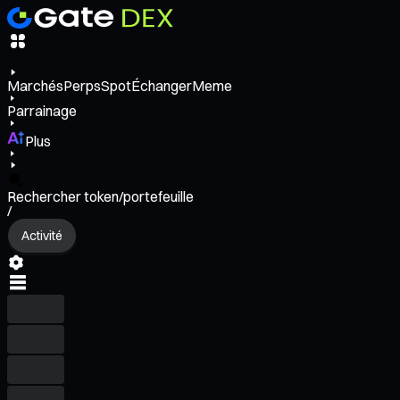
Marchés
Perps
Spot
Échanger
Meme
Parrainage
Plus
Rechercher token/portefeuille
/
Activité