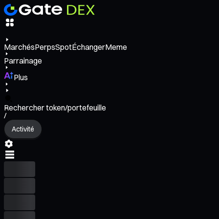
Marchés
Perps
Spot
Échanger
Meme
Parrainage
Plus
Rechercher token/portefeuille
/
Activité