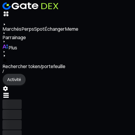
Marchés
Perps
Spot
Échanger
Meme
Parrainage
Plus
Rechercher token/portefeuille
/
Activité