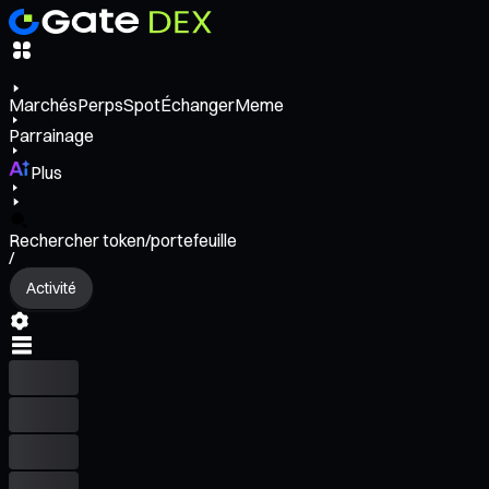
Marchés
Perps
Spot
Échanger
Meme
Parrainage
Plus
Rechercher token/portefeuille
/
Activité