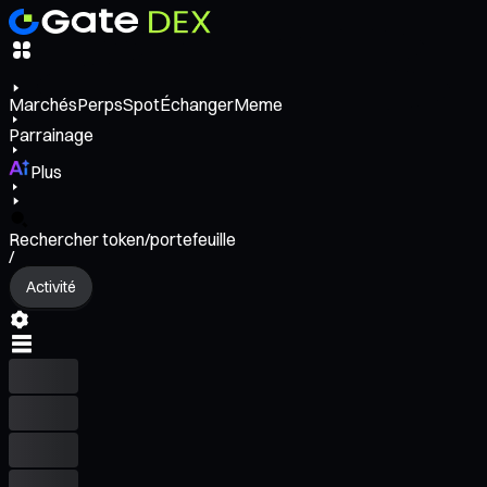
Marchés
Perps
Spot
Échanger
Meme
Parrainage
Plus
Rechercher token/portefeuille
/
Activité