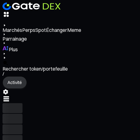
Marchés
Perps
Spot
Échanger
Meme
Parrainage
Plus
Rechercher token/portefeuille
/
Activité