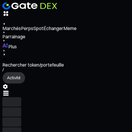
Marchés
Perps
Spot
Échanger
Meme
Parrainage
Plus
Rechercher token/portefeuille
/
Activité