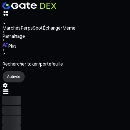
Marchés
Perps
Spot
Échanger
Meme
Parrainage
Plus
Rechercher token/portefeuille
/
Activité