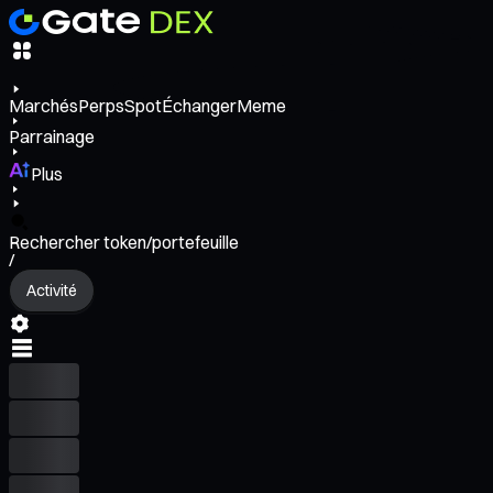
Marchés
Perps
Spot
Échanger
Meme
Parrainage
Plus
Rechercher token/portefeuille
/
Activité