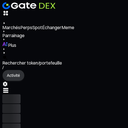
Marchés
Perps
Spot
Échanger
Meme
Parrainage
Plus
Rechercher token/portefeuille
/
Activité