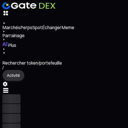
Marchés
Perps
Spot
Échanger
Meme
Parrainage
Plus
Rechercher token/portefeuille
/
Activité