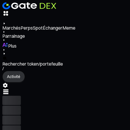
Marchés
Perps
Spot
Échanger
Meme
Parrainage
Plus
Rechercher token/portefeuille
/
Activité