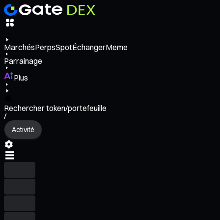
Marchés
Perps
Spot
Échanger
Meme
Parrainage
Plus
Rechercher token/portefeuille
/
Activité