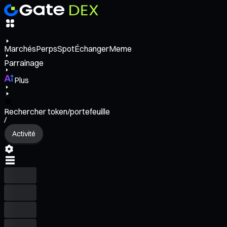
Marchés
Perps
Spot
Échanger
Meme
Parrainage
Plus
Rechercher token/portefeuille
/
Activité