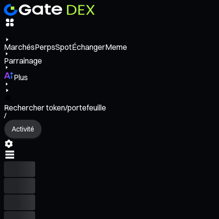
Marchés
Perps
Spot
Échanger
Meme
Parrainage
Plus
Rechercher token/portefeuille
/
Activité