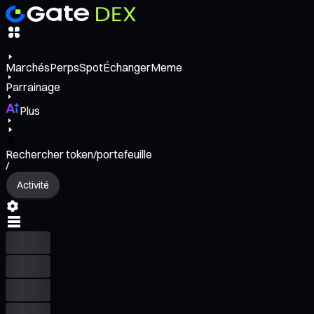
Marchés
Perps
Spot
Échanger
Meme
Parrainage
Plus
Rechercher token/portefeuille
/
Activité