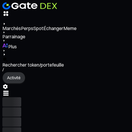
Marchés
Perps
Spot
Échanger
Meme
Parrainage
Plus
Rechercher token/portefeuille
/
Activité