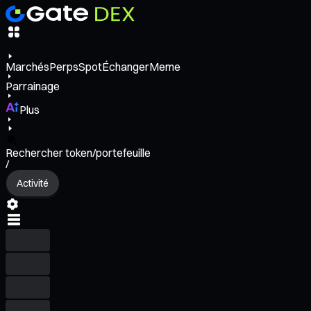
Marchés
Perps
Spot
Échanger
Meme
Parrainage
Plus
Rechercher token/portefeuille
/
Activité