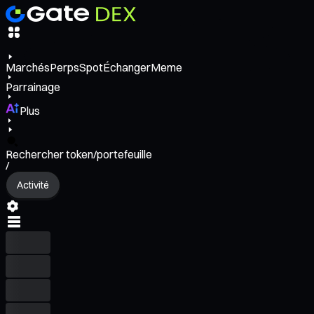
Marchés
Perps
Spot
Échanger
Meme
Parrainage
Plus
Rechercher token/portefeuille
/
Activité