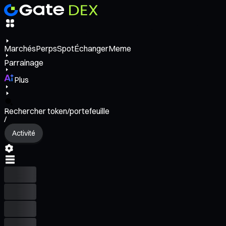
Marchés
Perps
Spot
Échanger
Meme
Parrainage
Plus
Rechercher token/portefeuille
/
Activité