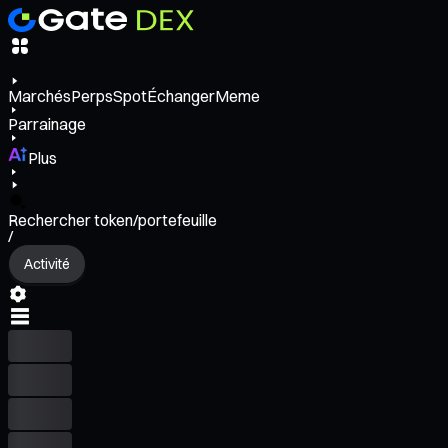
Marchés
Perps
Spot
Échanger
Meme
Parrainage
Plus
Rechercher token/portefeuille
/
Activité