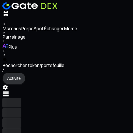
Marchés
Perps
Spot
Échanger
Meme
Parrainage
Plus
Rechercher token/portefeuille
/
Activité