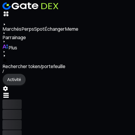
Marchés
Perps
Spot
Échanger
Meme
Parrainage
Plus
Rechercher token/portefeuille
/
Activité