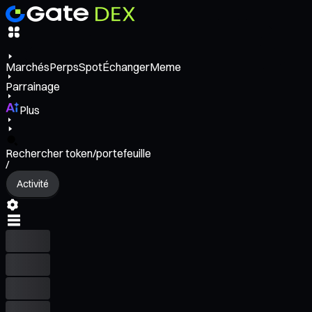
Marchés
Perps
Spot
Échanger
Meme
Parrainage
Plus
Rechercher token/portefeuille
/
Activité