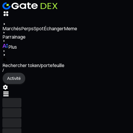
Marchés
Perps
Spot
Échanger
Meme
Parrainage
Plus
Rechercher token/portefeuille
/
Activité