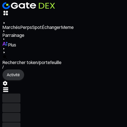
Marchés
Perps
Spot
Échanger
Meme
Parrainage
Plus
Rechercher token/portefeuille
/
Activité