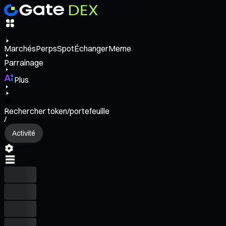
Marchés
Perps
Spot
Échanger
Meme
Parrainage
Plus
Rechercher token/portefeuille
/
Activité