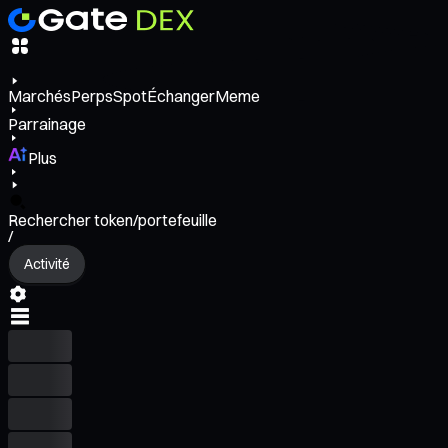
Marchés
Perps
Spot
Échanger
Meme
Parrainage
Plus
Rechercher token/portefeuille
/
Activité