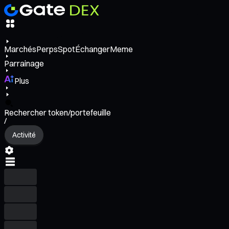
Marchés
Perps
Spot
Échanger
Meme
Parrainage
Plus
Rechercher token/portefeuille
/
Activité