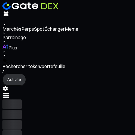
Marchés
Perps
Spot
Échanger
Meme
Parrainage
Plus
Rechercher token/portefeuille
/
Activité