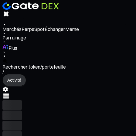
Marchés
Perps
Spot
Échanger
Meme
Parrainage
Plus
Rechercher token/portefeuille
/
Activité