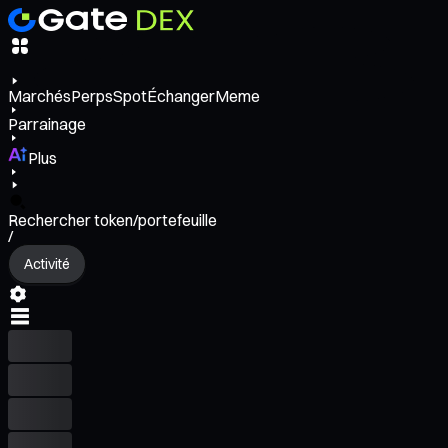
Marchés
Perps
Spot
Échanger
Meme
Parrainage
Plus
Rechercher token/portefeuille
/
Activité