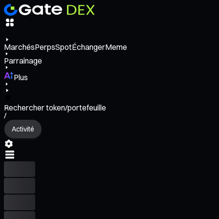
Marchés
Perps
Spot
Échanger
Meme
Parrainage
Plus
Rechercher token/portefeuille
/
Activité