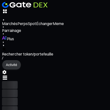
Marchés
Perps
Spot
Échanger
Meme
Parrainage
Plus
Rechercher token/portefeuille
/
Activité