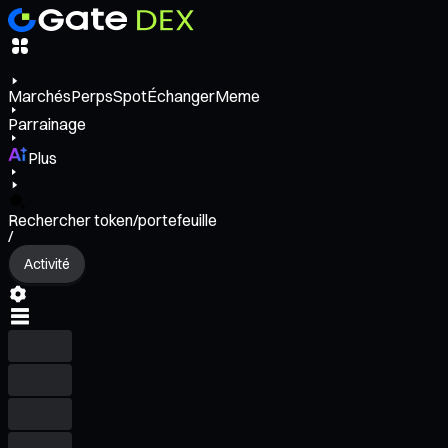
Marchés
Perps
Spot
Échanger
Meme
Parrainage
Plus
Rechercher token/portefeuille
/
Activité