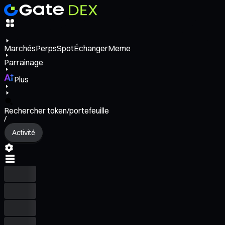
Marchés
Perps
Spot
Échanger
Meme
Parrainage
Plus
Rechercher token/portefeuille
/
Activité