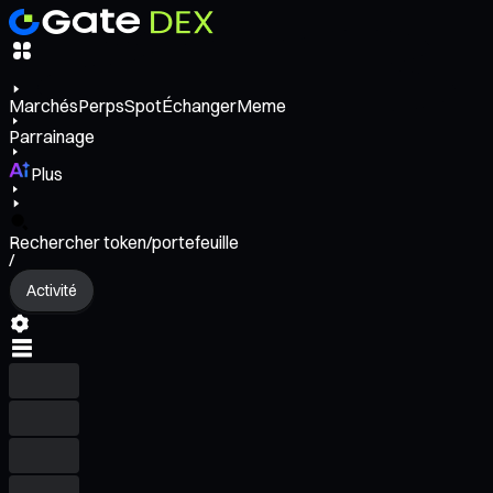
Marchés
Perps
Spot
Échanger
Meme
Parrainage
Plus
Rechercher token/portefeuille
/
Activité