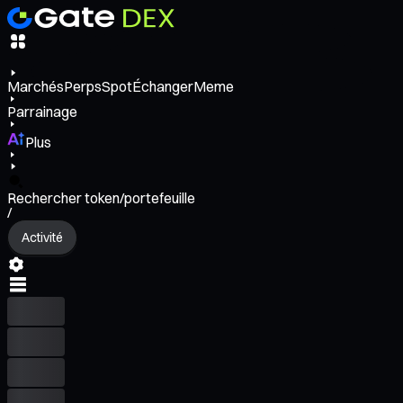
Marchés
Perps
Spot
Échanger
Meme
Parrainage
Plus
Rechercher token/portefeuille
/
Activité