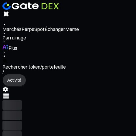
Marchés
Perps
Spot
Échanger
Meme
Parrainage
Plus
Rechercher token/portefeuille
/
Activité