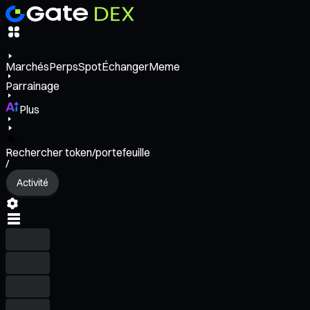
Marchés
Perps
Spot
Échanger
Meme
Parrainage
Plus
Rechercher token/portefeuille
/
Activité