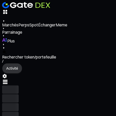
Marchés
Perps
Spot
Échanger
Meme
Parrainage
Plus
Rechercher token/portefeuille
/
Activité