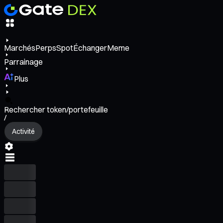
Marchés
Perps
Spot
Échanger
Meme
Parrainage
Plus
Rechercher token/portefeuille
/
Activité