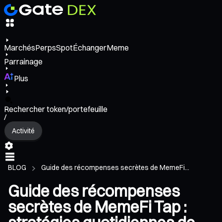
Marchés
Perps
Spot
Échanger
Meme
Parrainage
Plus
Rechercher token/portefeuille
/
Activité
BLOG
Guide des récompenses secrètes de MemeFi...
Guide des récompenses
secrètes de MemeFi Tap :