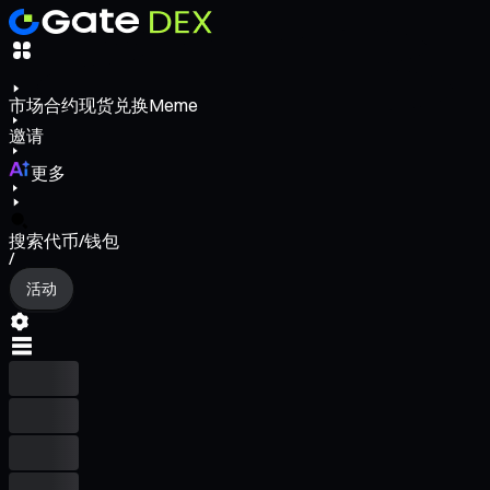
市场
合约
现货
兑换
Meme
邀请
更多
搜索代币/钱包
/
活动