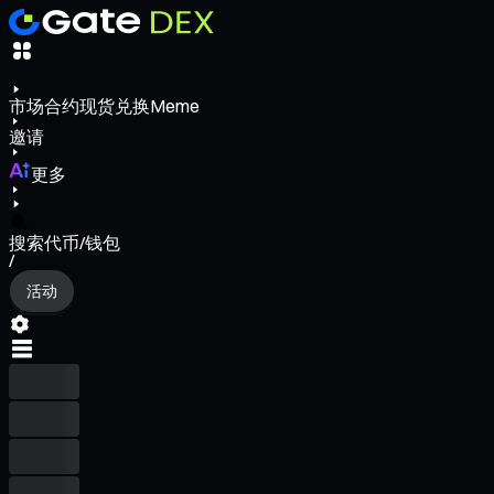
市场
合约
现货
兑换
Meme
邀请
更多
搜索代币/钱包
/
活动