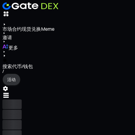
市场
合约
现货
兑换
Meme
邀请
更多
搜索代币/钱包
/
活动