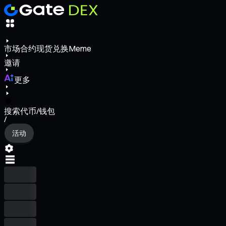
市场
合约
现货
兑换
Meme
邀请
更多
搜索代币/钱包
/
活动