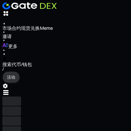
市场
合约
现货
兑换
Meme
邀请
更多
搜索代币/钱包
/
活动