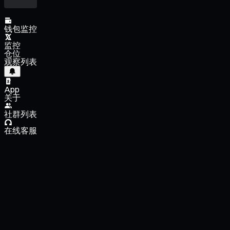
钱包监控
监控
仓位
观察列表
App
关于
社群列表
在线客服