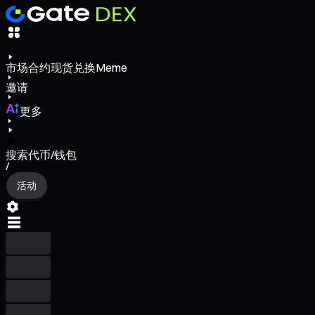
市场
合约
现货
兑换
Meme
邀请
更多
搜索代币/钱包
/
活动